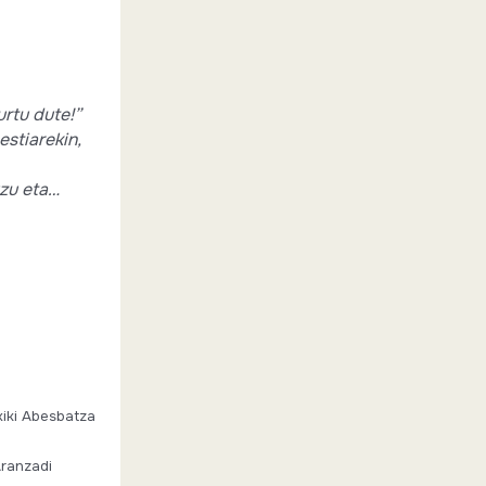
urtu dute!”
estiarekin,
uzu eta…
xiki Abesbatza
Aranzadi