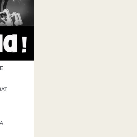
E
BAT
A