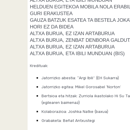
HELDUEN EGITEKOA MOBILA NOLA ERABIL
GURI ERAKUSTEA
GAUZA BATZUK ESATEA TA BESTELA JOK
HORI EZ DA BIDEA
ALTXA BURUA, EZ IZAN ARTABURUA
ALTXA BURUA, ZENBAT DENBORA GALDUT
ALTXA BURUA, EZ IZAN ARTABURUA
ALTXA BURUA, ETA IBILI MUNDUAN (BIS)
Kredituak:
Jatorrizko abestia: “Argi Ibili” (EH Sukarra)
Jatorrizko egitea: Mikel Gorosabel ‘Norton’
Bertsioa eta hitzak: Zurriola ikastolako Hi Su T
(egilearen baimenaz)
Kolaborazioa: Joshka Natke (baxua)
Grabaketa: Beñat Antxustegi