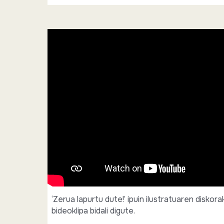
‘Zerua lapurtu dute!’ ipuin ilustratuaren diskor
bideoklipa bidali digute.