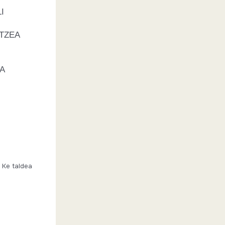
I
ATZEA
A
a Ke taldea