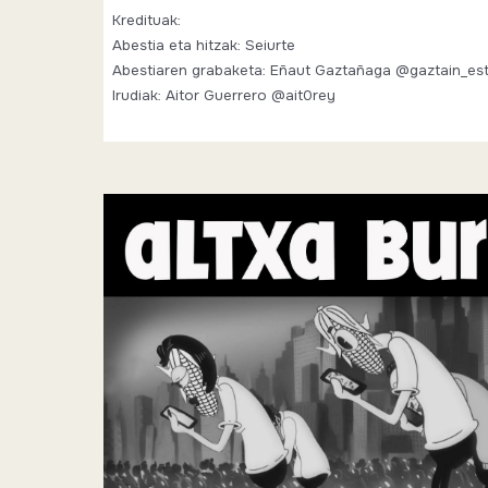
Kredituak:
Abestia eta hitzak: Seiurte
Abestiaren grabaketa: Eñaut Gaztañaga @gaztain_es
Irudiak: Aitor Guerrero @ait0rey