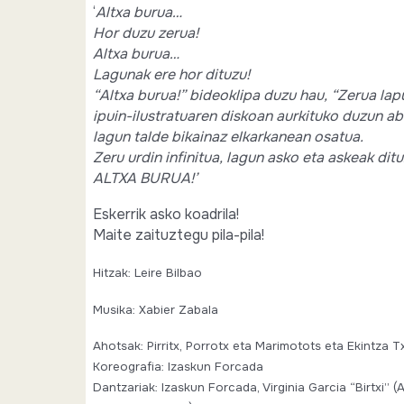
‘
Altxa burua…
Hor duzu zerua!
Altxa burua…
Lagunak ere hor dituzu!
“Altxa burua!” bideoklipa duzu hau, “Zerua lap
ipuin-ilustratuaren diskoan aurkituko duzun ab
lagun talde bikainaz elkarkanean osatua.
Zeru urdin infinitua, lagun asko eta askeak dit
ALTXA BURUA!’
Eskerrik asko koadrila!
Maite zaituztegu pila-pila!
Hitzak: Leire Bilbao
Musika: Xabier Zabala
Ahotsak: Pirritx, Porrotx eta Marimotots eta Ekintza T
Koreografia: Izaskun Forcada
Dantzariak: Izaskun Forcada, Virginia Garcia “Birtxi” (