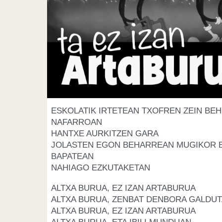
ESKOLATIK IRTETEAN TXOFREN ZEIN BEH
NAFARROAN
HANTXE AURKITZEN GARA
JOLASTEN EGON BEHARREAN MUGIKOR 
BAPATEAN
NAHIAGO EZKUTAKETAN
ALTXA BURUA, EZ IZAN ARTABURUA
ALTXA BURUA, ZENBAT DENBORA GALDUT
ALTXA BURUA, EZ IZAN ARTABURUA
ALTXA BURUA, ETA IBILI MUNDUAN