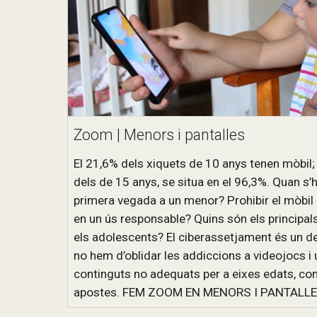
Zoom | Menors i pantalles
El 21,6% dels xiquets de 10 anys tenen mòbil;
dels de 15 anys, se situa en el 96,3%. Quan s’
primera vegada a un menor? Prohibir el mòbil 
en un ús responsable? Quins són els principals
els adolescents? El ciberassetjament és un d
no hem d’oblidar les addiccions a videojocs i 
continguts no adequats per a eixes edats, com
apostes. FEM ZOOM EN MENORS I PANTALL