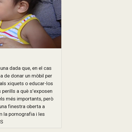
 una dada que, en el cas
ha de donar un mòbil per
als xiquets o educar-los
 perills a què s'exposen
els més importants, però
una finestra oberta a
 la pornografia i les
ES