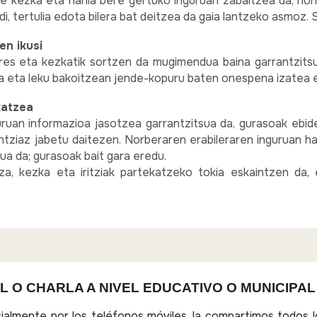
 kezka eta nahia bere gertuko inguruan zabaltzea da; norma
di, tertulia edota bilera bat deitzea da gaia lantzeko asmoz. 
en ikusi
eres eta kezkatik sortzen da mugimendua baina garrantzits
da eta leku bakoitzean jende-kopuru baten onespena izatea 
katzea
uan informazioa jasotzea garrantzitsua da, gurasoak ebiden
antziaz jabetu daitezen. Norberaren erabileraren inguruan 
a da; gurasoak bait gara eredu.
za, kezka eta iritziak partekatzeko tokia eskaintzen da, 
 O CHARLA A NIVEL EDUCATIVO O MUNICIPAL
ialmente por los teléfonos móviles, la compartimos todos l