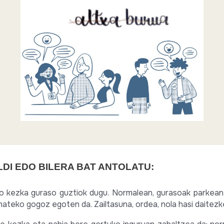
LDI EDO BILERA BAT ANTOLATU:
ko kezka guraso guztiok dugu. Normalean, gurasoak parkean 
ateko gogoz egoten da. Zailtasuna, ordea, nola hasi daitezke