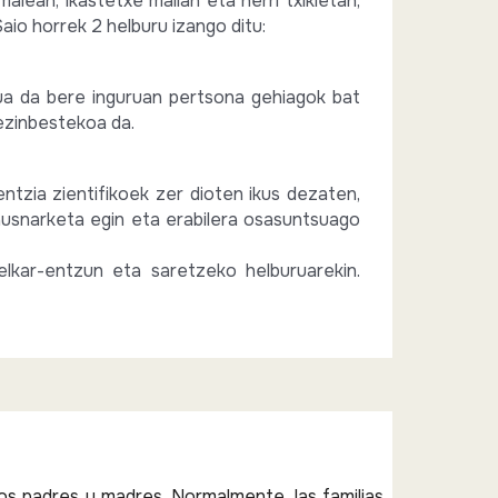
lean, ikastetxe mailan eta herri txikietan,
Saio horrek 2 helburu izango ditu:
ua da bere inguruan pertsona gehiagok bat
ezinbestekoa da.
tzia zientifikoek zer dioten ikus dezaten,
hausnarketa egin eta erabilera osasuntsuago
elkar-entzun eta saretzeko helburuarekin.
os padres y madres. Normalmente, las familias