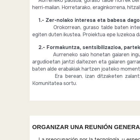
Aurreneko pausua, guraso talde horrek bere
herri-mailan. Horretarako, eraginkorrena, hitzal
1.- Zer-nolako interesa eta babesa dago
Orokorrean, guraso talde baten int
egiten duten ikustea. Proiektua epe luzekoa 
2.- Formakuntza, sentsibilizazioa, parte
Aurreneko saio honetan gaiaren ingur
argudioetan jantzi daitezen eta gaiaren garr
baten alde erabakiak hartzen joateko momentu
Era berean, izan ditzaketen zalant
Komunitatea sortu.
ORGANIZAR UNA REUNIÓN GENERAL
La preocupación por la tecnología, y espec